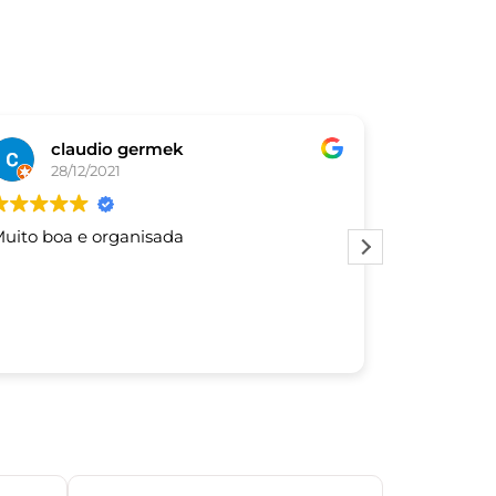
claudio germek
De
28/12/2021
03/
uito boa e organisada
Este usuár