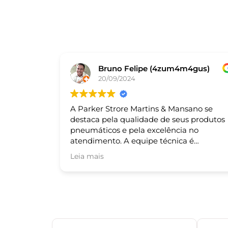
Bruno Felipe (4zum4m4gus)
20/09/2024
A Parker Strore Martins & Mansano se
destaca pela qualidade de seus produtos
pneumáticos e pela excelência no
atendimento. A equipe técnica é
altamente qualificada e sempre pronta
Leia mais
para auxiliar nas necessidades dos cliente
Recomendo!