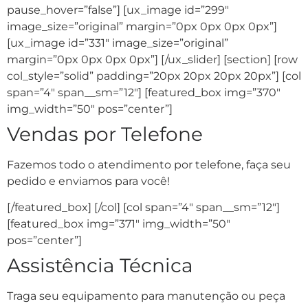
pause_hover=”false”] [ux_image id=”299″
image_size=”original” margin=”0px 0px 0px 0px”]
[ux_image id=”331″ image_size=”original”
margin=”0px 0px 0px 0px”] [/ux_slider] [section] [row
col_style=”solid” padding=”20px 20px 20px 20px”] [col
span=”4″ span__sm=”12″] [featured_box img=”370″
img_width=”50″ pos=”center”]
Vendas por Telefone
Fazemos todo o atendimento por telefone, faça seu
pedido e enviamos para você!
[/featured_box] [/col] [col span=”4″ span__sm=”12″]
[featured_box img=”371″ img_width=”50″
pos=”center”]
Assistência Técnica
Traga seu equipamento para manutenção ou peça