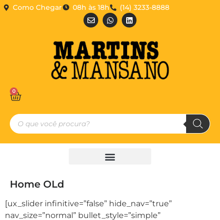
Como Chegar
08h às 18h
(14) 3233-8888
0
Home OLd
[ux_slider infinitive=”false” hide_nav=”true”
nav_size=”normal” bullet_style=”simple”